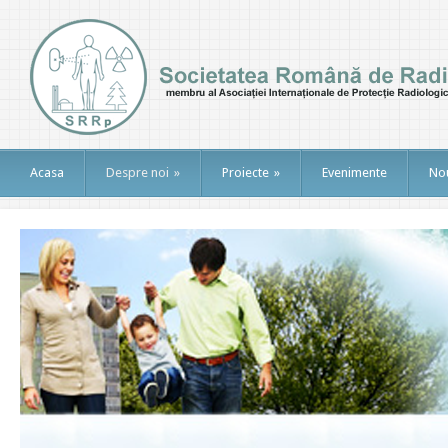
Acasa
Despre noi
»
Proiecte
»
Evenimente
Nou